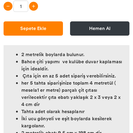
Sepete Ekle
Hemen Al
2 metrelik boylarda bulunur.
Bahce çiti yapımı ve kulübe duvar kaplaması
için idealdir.
Çıta için en az 5 adet sipariş verebilirsiniz.
her 5 tahta siparişinize toplam 4 metretül (
mesela1 er metre) parçalı çit çıtası
verilecektir çıta ebatı yaklaşık 2 x 3 veya 2 x
4 cm dir
Tahta adet olarak hesaplanır
İki ucu gönyeli ve eşit boylarda kesilerek
kargolanır.
2 metrelik ebatı 9.5 cm x 198 cm dir