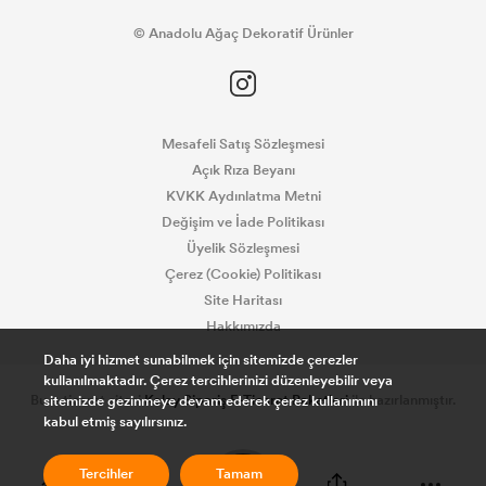
© Anadolu Ağaç Dekoratif Ürünler
Mesafeli Satış Sözleşmesi
Açık Rıza Beyanı
KVKK Aydınlatma Metni
Değişim ve İade Politikası
Üyelik Sözleşmesi
Çerez (Cookie) Politikası
Site Haritası
Hakkımızda
Daha iyi hizmet sunabilmek için sitemizde çerezler
kullanılmaktadır. Çerez tercihlerinizi düzenleyebilir veya
Bu e-ticaret sitesi
Kolay Sipariş E-Ticaret Paketleri
ile hazırlanmıştır.
sitemizde gezinmeye devam ederek çerez kullanımını
kabul etmiş sayılırsınız.
0
Tercihler
Tamam